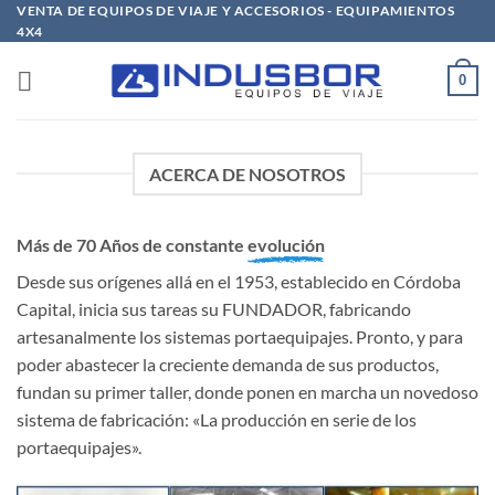
Saltar
VENTA DE EQUIPOS DE VIAJE Y ACCESORIOS - EQUIPAMIENTOS
4X4
al
contenido
0
ACERCA DE NOSOTROS
Más de 70 Años de constante
evolución
Desde sus orígenes allá en el 1953, establecido en Córdoba
Capital, inicia sus tareas su FUNDADOR, fabricando
artesanalmente los sistemas portaequipajes. Pronto, y para
poder abastecer la creciente demanda de sus productos,
fundan su primer taller, donde ponen en marcha un novedoso
sistema de fabricación: «La producción en serie de los
portaequipajes».