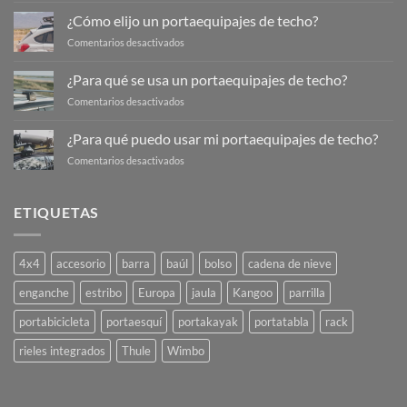
debería
¿Cómo elijo un portaequipajes de techo?
transportar
en
Comentarios desactivados
en
¿Cómo
mi
elijo
¿Para qué se usa un portaequipajes de techo?
portaequipajes
un
de
en
Comentarios desactivados
portaequipajes
techo?
¿Para
de
qué
techo?
¿Para qué puedo usar mi portaequipajes de techo?
se
en
Comentarios desactivados
usa
¿Para
un
qué
portaequipajes
puedo
de
ETIQUETAS
usar
techo?
mi
portaequipajes
4x4
accesorio
barra
baúl
bolso
cadena de nieve
de
techo?
enganche
estribo
Europa
jaula
Kangoo
parrilla
portabicicleta
portaesquí
portakayak
portatabla
rack
rieles integrados
Thule
Wimbo