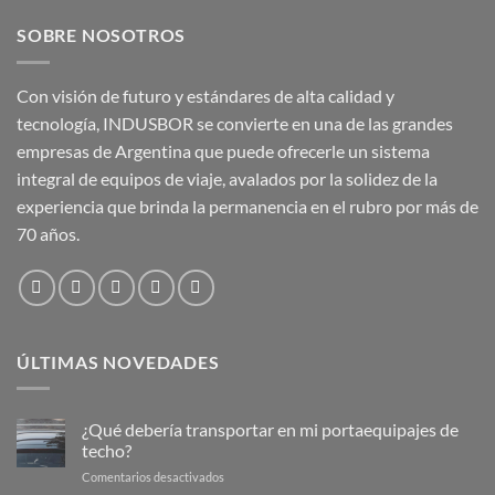
SOBRE NOSOTROS
Con visión de futuro y estándares de alta calidad y
tecnología, INDUSBOR se convierte en una de las grandes
empresas de Argentina que puede ofrecerle un sistema
integral de equipos de viaje, avalados por la solidez de la
experiencia que brinda la permanencia en el rubro por más de
70 años.
ÚLTIMAS NOVEDADES
¿Qué debería transportar en mi portaequipajes de
techo?
en
Comentarios desactivados
¿Qué