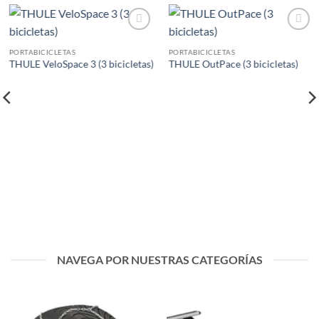
Añadir
Añadir
a la
a la
PORTABICICLETAS
PORTABICICLETAS
lista de
lista de
THULE VeloSpace 3 (3 bicicletas)
THULE OutPace (3 bicicletas)
deseos
deseos
NAVEGA POR NUESTRAS CATEGORÍAS