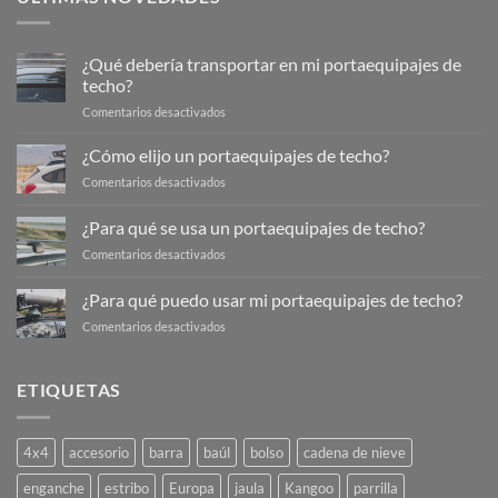
¿Qué debería transportar en mi portaequipajes de
techo?
en
Comentarios desactivados
¿Qué
debería
¿Cómo elijo un portaequipajes de techo?
transportar
en
Comentarios desactivados
en
¿Cómo
mi
elijo
¿Para qué se usa un portaequipajes de techo?
portaequipajes
un
de
en
Comentarios desactivados
portaequipajes
techo?
¿Para
de
qué
techo?
¿Para qué puedo usar mi portaequipajes de techo?
se
en
Comentarios desactivados
usa
¿Para
un
qué
portaequipajes
puedo
de
ETIQUETAS
usar
techo?
mi
portaequipajes
4x4
accesorio
barra
baúl
bolso
cadena de nieve
de
techo?
enganche
estribo
Europa
jaula
Kangoo
parrilla