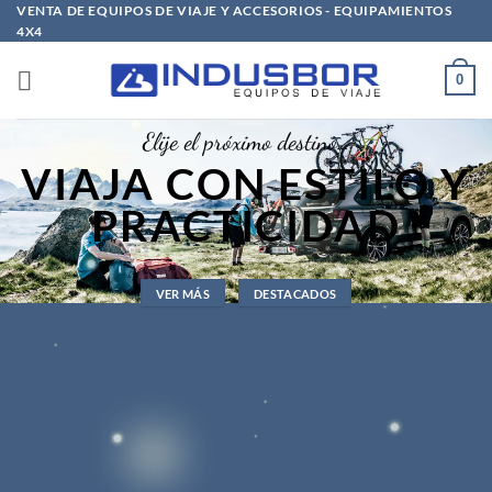
Saltar
VENTA DE EQUIPOS DE VIAJE Y ACCESORIOS - EQUIPAMIENTOS
4X4
al
contenido
0
Elije el próximo destino…
VIAJA CON ESTILO Y
PRACTICIDAD
VER MÁS
DESTACADOS