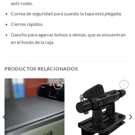
anti-ruido.
Correa de seguridad para cuando la tapa está plegada.
Cierres rápidos.
Gancho para agarrar bolsos o demás, que se encuentran
en el fondo de la caja.
PRODUCTOS RELACIONADOS
Añadir
Añadir
a la
a la
lista de
lista de
deseos
deseos