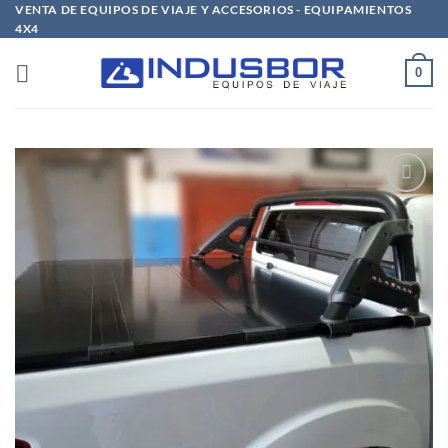
Saltar
VENTA DE EQUIPOS DE VIAJE Y ACCESORIOS - EQUIPAMIENTOS
4X4
al
contenido
0
Añadir
a la
lista
de
deseos