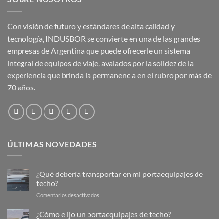
Con visión de futuro y estándares de alta calidad y
tecnología, INDUSBOR se convierte en una de las grandes
empresas de Argentina que puede ofrecerle un sistema
integral de equipos de viaje, avalados por la solidez de la
experiencia que brinda la permanencia en el rubro por más de
70 años.
ÚLTIMAS NOVEDADES
¿Qué debería transportar en mi portaequipajes de
techo?
en
Comentarios desactivados
¿Qué
debería
¿Cómo elijo un portaequipajes de techo?