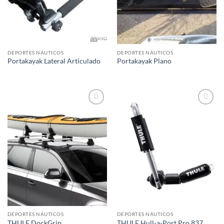
DEPORTES NÁUTICOS
DEPORTES NÁUTICOS
Portakayak Lateral Articulado
Portakayak Plano
Añadir
Añadir
a la
a la
lista de
lista de
deseos
deseos
DEPORTES NÁUTICOS
DEPORTES NÁUTICOS
THULE DockGrip
THULE Hull-a-Port Pro 837