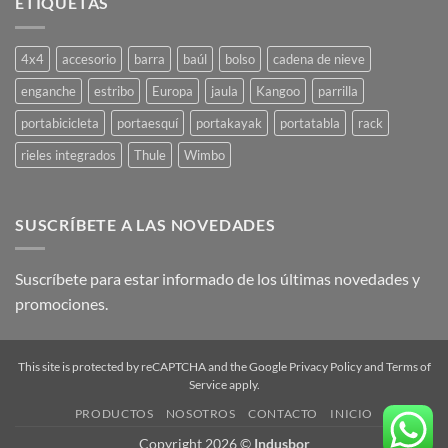
ETIQUETAS
usar
techo?
mi
portaequipajes
4x4
accesorio
barra
baúl
bolso
cadena de nieve
de
techo?
enganche
estribo
Europa
jaula
Kangoo
parrilla
portabicicleta
portaesquí
portakayak
portatabla
rack
rieles integrados
Thule
Wimbo
SUSCRÍBETE A LAS NOVEDADES
Suscríbete para estar informado de los últimas novedades y
promociones.
This site is protected by reCAPTCHA and the Google
Privacy Policy
and
Terms of
Service
apply.
PRODUCTOS
NOSOTROS
CONTACTO
INICIO
Copyright 2026 ©
Indusbor