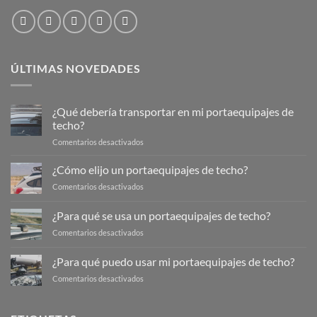
ÚLTIMAS NOVEDADES
¿Qué debería transportar en mi portaequipajes de
techo?
en
Comentarios desactivados
¿Qué
debería
¿Cómo elijo un portaequipajes de techo?
transportar
en
Comentarios desactivados
en
¿Cómo
mi
elijo
¿Para qué se usa un portaequipajes de techo?
portaequipajes
un
de
en
Comentarios desactivados
portaequipajes
techo?
¿Para
de
qué
techo?
¿Para qué puedo usar mi portaequipajes de techo?
se
en
Comentarios desactivados
usa
¿Para
un
qué
portaequipajes
puedo
de