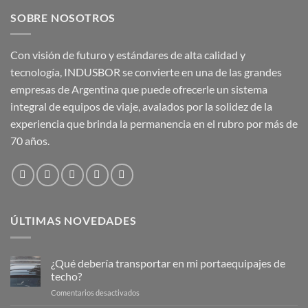
SOBRE NOSOTROS
Con visión de futuro y estándares de alta calidad y
tecnología, INDUSBOR se convierte en una de las grandes
empresas de Argentina que puede ofrecerle un sistema
integral de equipos de viaje, avalados por la solidez de la
experiencia que brinda la permanencia en el rubro por más de
70 años.
ÚLTIMAS NOVEDADES
¿Qué debería transportar en mi portaequipajes de
techo?
en
Comentarios desactivados
¿Qué