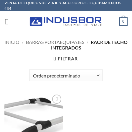
Saltar
VENTA DE EQUIPOS DE VIAJE Y ACCESORIOS - EQUIPAMIENTOS
4X4
al
contenido
0
INICIO
/
BARRAS PORTAEQUIPAJES
/
RACK DE TECHO
INTEGRADOS
FILTRAR
Añadir
a la
lista de
deseos