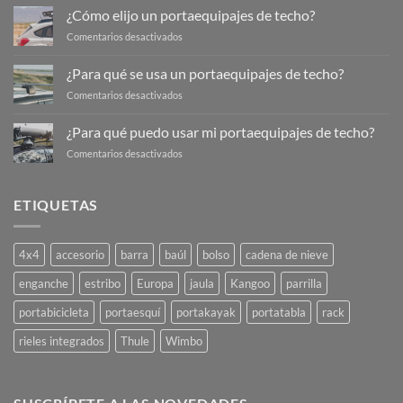
debería
¿Cómo elijo un portaequipajes de techo?
transportar
en
Comentarios desactivados
en
¿Cómo
mi
elijo
¿Para qué se usa un portaequipajes de techo?
portaequipajes
un
de
en
Comentarios desactivados
portaequipajes
techo?
¿Para
de
qué
techo?
¿Para qué puedo usar mi portaequipajes de techo?
se
en
Comentarios desactivados
usa
¿Para
un
qué
portaequipajes
puedo
de
ETIQUETAS
usar
techo?
mi
portaequipajes
4x4
accesorio
barra
baúl
bolso
cadena de nieve
de
techo?
enganche
estribo
Europa
jaula
Kangoo
parrilla
portabicicleta
portaesquí
portakayak
portatabla
rack
rieles integrados
Thule
Wimbo