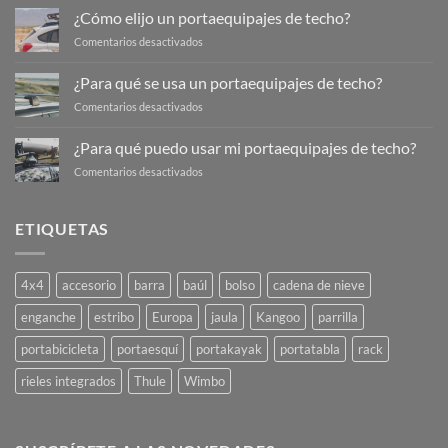
debería
¿Cómo elijo un portaequipajes de techo?
transportar
en
Comentarios desactivados
en
¿Cómo
mi
elijo
¿Para qué se usa un portaequipajes de techo?
portaequipajes
un
de
en
Comentarios desactivados
portaequipajes
techo?
¿Para
de
qué
techo?
¿Para qué puedo usar mi portaequipajes de techo?
se
en
Comentarios desactivados
usa
¿Para
un
qué
portaequipajes
puedo
de
ETIQUETAS
usar
techo?
mi
portaequipajes
4x4
accesorio
barra
baúl
bolso
cadena de nieve
de
techo?
enganche
estribo
Europa
jaula
Kangoo
parrilla
portabicicleta
portaesquí
portakayak
portatabla
rack
rieles integrados
Thule
Wimbo