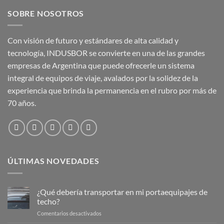
SOBRE NOSOTROS
Con visión de futuro y estándares de alta calidad y
tecnología, INDUSBOR se convierte en una de las grandes
empresas de Argentina que puede ofrecerle un sistema
integral de equipos de viaje, avalados por la solidez de la
experiencia que brinda la permanencia en el rubro por más de
70 años.
ÚLTIMAS NOVEDADES
¿Qué debería transportar en mi portaequipajes de
techo?
en
Comentarios desactivados
¿Qué