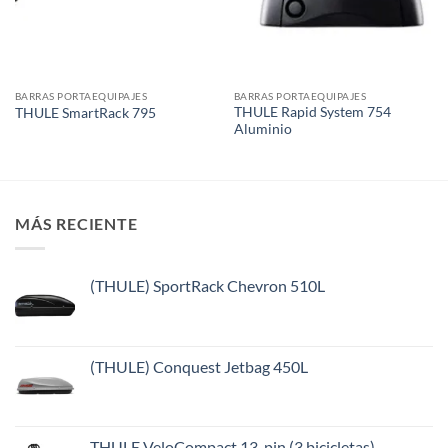
BARRAS PORTAEQUIPAJES
BARRAS PORTAEQUIPAJES
THULE Rapid System 754
THULE SmartRack 795
Aluminio
MÁS RECIENTE
(THULE) SportRack Chevron 510L
(THULE) Conquest Jetbag 450L
THULE VeloCompact 13-pin (3 bicicletas)