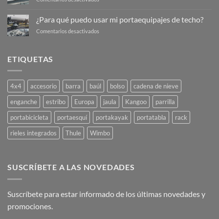
portaequipajes
techo?
¿Para
de
qué
techo?
¿Para qué puedo usar mi portaequipajes de techo?
se
en
Comentarios desactivados
usa
¿Para
un
qué
portaequipajes
puedo
de
ETIQUETAS
usar
techo?
mi
portaequipajes
4x4
accesorio
barra
baúl
bolso
cadena de nieve
de
techo?
enganche
estribo
Europa
jaula
Kangoo
parrilla
portabicicleta
portaesquí
portakayak
portatabla
rack
rieles integrados
Thule
Wimbo
SUSCRÍBETE A LAS NOVEDADES
Suscríbete para estar informado de los últimas novedades y
promociones.