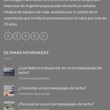
empresas de Argentina que puede ofrecerle un sistema
integral de equipos de viaje, avalados por la solidez de la
experiencia que brinda la permanencia en el rubro por más de
70 años.
ÚLTIMAS NOVEDADES
¿Qué debería transportar en mi portaequipajes de
techo?
en
Comentarios desactivados
¿Qué
debería
¿Cómo elijo un portaequipajes de techo?
transportar
en
Comentarios desactivados
en
¿Cómo
mi
elijo
¿Para qué se usa un portaequipajes de techo?
portaequipajes
un
de
en
Comentarios desactivados